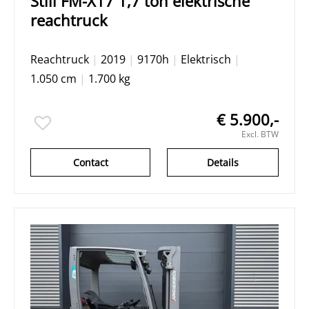
Still FM-X17 1,7 ton elektrische
reachtruck
Reachtruck
|
2019
|
9170h
|
Elektrisch
|
1.050 cm
|
1.700 kg
€ 5.900,-
Excl. BTW
Contact
Details