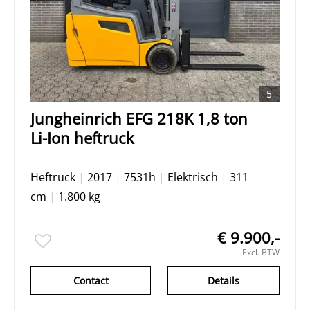
5
Jungheinrich EFG 218K 1,8 ton
Li-Ion heftruck
Heftruck
|
2017
|
7531h
|
Elektrisch
|
311
cm
|
1.800 kg
€ 9.900,-
Excl. BTW
Contact
Details