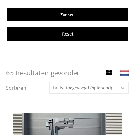
Reset
65 Resultaten gevonden
Sorteren
Laatst toegevoegd (oplopend)