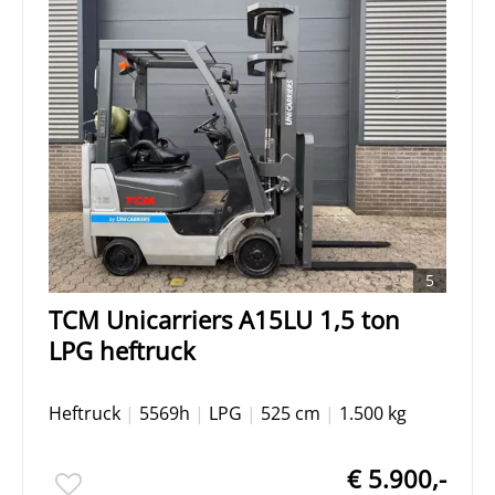
5
TCM Unicarriers A15LU 1,5 ton
LPG heftruck
Heftruck
|
5569h
|
LPG
|
525 cm
|
1.500 kg
€ 5.900,-