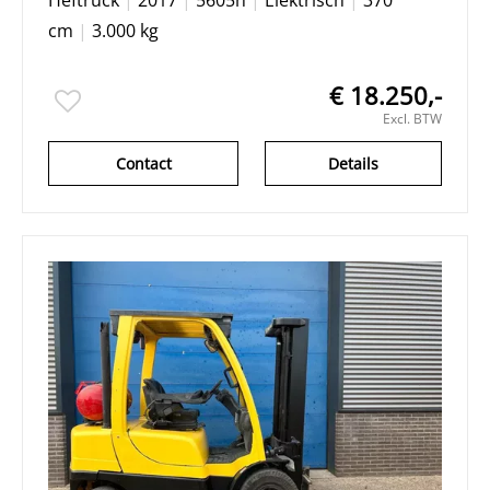
Heftruck
|
2017
|
5605h
|
Elektrisch
|
370
cm
|
3.000 kg
€ 18.250,-
Excl. BTW
Contact
Details