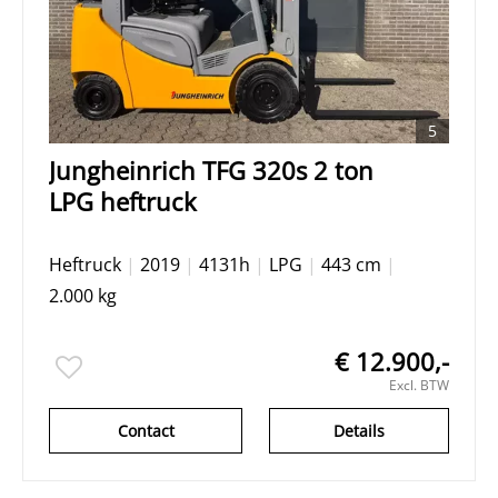
5
Jungheinrich TFG 320s 2 ton
LPG heftruck
Heftruck
|
2019
|
4131h
|
LPG
|
443 cm
|
2.000 kg
€ 12.900,-
Excl. BTW
Contact
Details