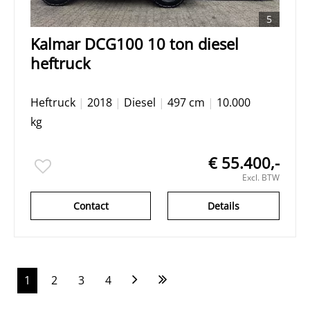
5
Kalmar DCG100 10 ton diesel
heftruck
Heftruck
|
2018
|
Diesel
|
497 cm
|
10.000
kg
€ 55.400,-
Excl. BTW
Contact
Details
1
2
3
4