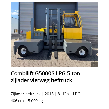
12
Combilift G5000S LPG 5 ton
zijlader vierweg heftruck
Zijlader heftruck
|
2013
|
8112h
|
LPG
|
406 cm
|
5.000 kg