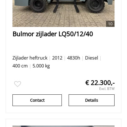
10
Bulmor zijlader LQ50/12/40
Zijlader heftruck
|
2012
|
4830h
|
Diesel
|
400 cm
|
5.000 kg
€ 22.300,-
Excl. BTW
Contact
Details