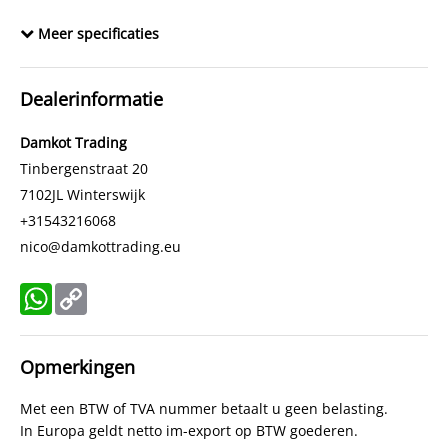
Accu bouwjaar
2016
Meer specificaties
Dealerinformatie
Damkot Trading
Tinbergenstraat 20
7102JL
Winterswijk
+31543216068
nico@damkottrading.eu
WhatsApp
Copy
Link
Opmerkingen
Met een BTW of TVA nummer betaalt u geen belasting.
In Europa geldt netto im-export op BTW goederen.