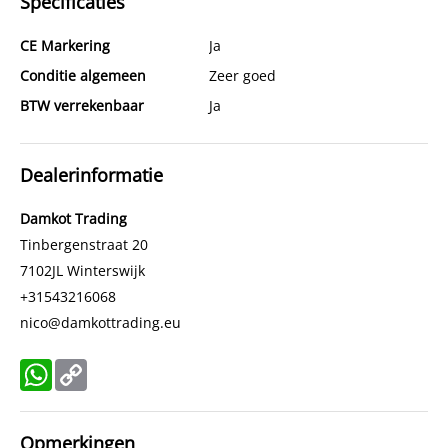
Specificaties
CE Markering
Ja
Conditie algemeen
Zeer goed
BTW verrekenbaar
Ja
Dealerinformatie
Damkot Trading
Tinbergenstraat 20
7102JL
Winterswijk
+31543216068
nico@damkottrading.eu
WhatsApp
Copy
Link
Opmerkingen