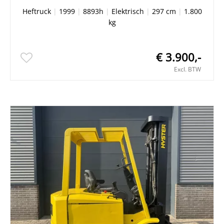
Heftruck
|
1999
|
8893h
|
Elektrisch
|
297 cm
|
1.800
kg
€ 3.900,-
Excl. BTW