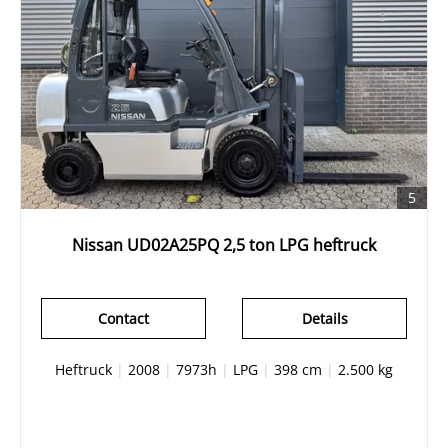
5
Nissan UD02A25PQ 2,5 ton LPG heftruck
Contact
Details
Heftruck
|
2008
|
7973h
|
LPG
|
398 cm
|
2.500 kg