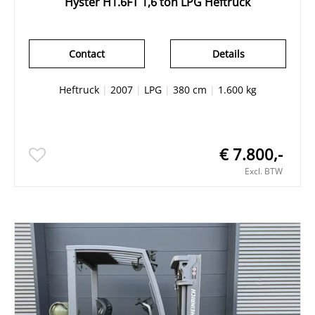
Hyster H1.6FT 1,6 ton LPG Heftruck
Contact
Details
Heftruck
|
2007
|
LPG
|
380 cm
|
1.600 kg
€ 7.800,-
Excl. BTW