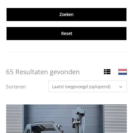
Reset
65 Resultaten gevonden
Sorteren
Laatst toegevoegd (oplopend)