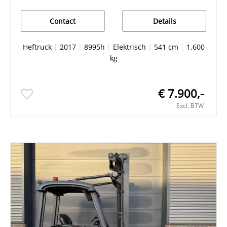
Contact
Details
Heftruck
|
2017
|
8995h
|
Elektrisch
|
541 cm
|
1.600
kg
€ 7.900,-
Excl. BTW