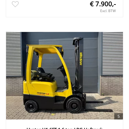
€ 7.900,-
Excl. BTW
5