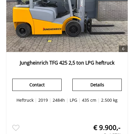
6
Jungheinrich TFG 425 2,5 ton LPG heftruck
Contact
Details
Heftruck
|
2019
|
2484h
|
LPG
|
435 cm
|
2.500 kg
€ 9.900,-