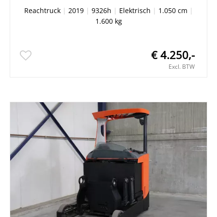
Reachtruck
|
2019
|
9326h
|
Elektrisch
|
1.050 cm
|
1.600 kg
€ 4.250,-
Excl. BTW