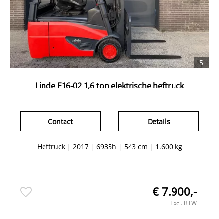
5
Linde E16-02 1,6 ton elektrische heftruck
Contact
Details
Heftruck
|
2017
|
6935h
|
543 cm
|
1.600 kg
€ 7.900,-
Excl. BTW