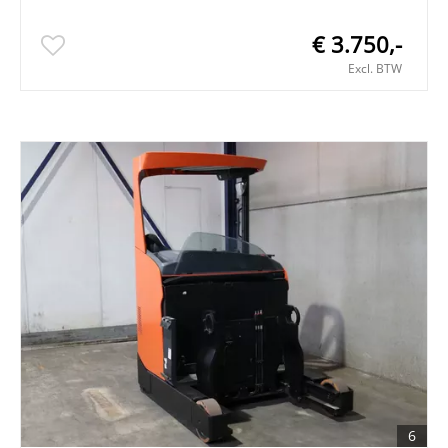
€ 3.750,-
Excl. BTW
6